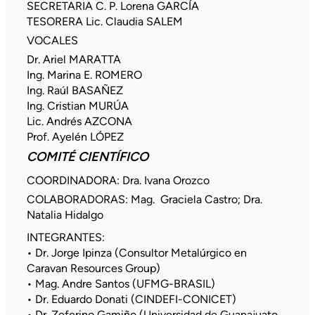
SECRETARIA C. P. Lorena GARCÍA
TESORERA Lic. Claudia SALEM
VOCALES
Dr. Ariel MARATTA
Ing. Marina E. ROMERO
Ing. Raúl BASAÑEZ
Ing. Cristian MURÚA
Lic. Andrés AZCONA
Prof. Ayelén LÓPEZ
COMITÉ CIENTÍFICO
COORDINADORA: Dra. Ivana Orozco
COLABORADORAS: Mag. Graciela Castro; Dra.
Natalia Hidalgo
INTEGRANTES:
• Dr. Jorge Ipinza (Consultor Metalúrgico en
Caravan Resources Group)
• Mag. Andre Santos (UFMG-BRASIL)
• Dr. Eduardo Donati (CINDEFI-CONICET)
• Dr. Zeferino Gamiño (Universidad de Guanajuato,